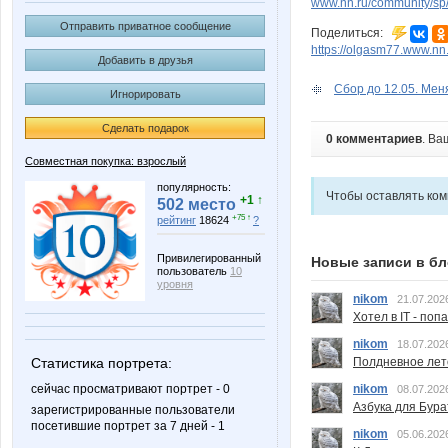
www.nn.ru/community/sp/
Отправить приватное сообщение
Поделиться:
https://olgasm77.www.nn
Добавить в друзья
Сбор до 12.05. Мен
Игнорировать
Сделать подарок
0 комментариев
. Ва
Совместная покупка: взрослый
популярность:
Чтобы оставлять ко
+1 ↑
502 место
+75 ↑
рейтинг
18624
?
Привилегированный
Новые записи в бл
пользователь
10
уровня
nikom
21.07.202
Хотел в IT - поп
nikom
18.07.202
Полдневное лет
Статистика портрета:
nikom
сейчас просматривают портрет - 0
08.07.202
Азбука для Бура
зарегистрированные пользователи
посетившие портрет за 7 дней - 1
nikom
05.06.202