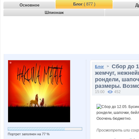
Блог
( 877 )
Основное
Д
Шпионаж
Сбор до 1
>
Блог
жемчуг, нежней
рондели, шапоч
размеры. Возмо
15:00
452
Просмотреть или сохр
Портрет заполнен на 77 %