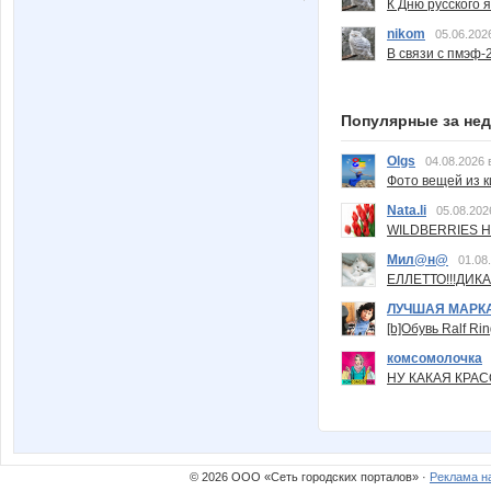
К Дню русского 
nikom
05.06.202
В связи с пмэф-
Популярные за не
Olgs
04.08.2026 
Фото вещей из ки
Nata.li
05.08.202
WILDBERRIES Н
Мил@н@
01.08
ЕЛЛЕТТО!!!ДИК
ЛУЧШАЯ МАРК
[b]Обувь Ralf Ri
комсомолочка
НУ КАКАЯ КРАСОТ
© 2026 ООО «Сеть городских порталов» ·
Реклама н