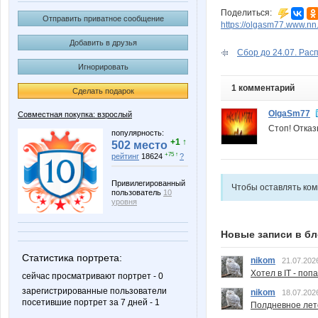
Поделиться:
Отправить приватное сообщение
https://olgasm77.www.nn
Добавить в друзья
Сбор до 24.07. Расп
Игнорировать
1 комментарий
Сделать подарок
OlgaSm77
Совместная покупка: взрослый
Стоп! Отказ
популярность:
+1 ↑
502 место
+75 ↑
рейтинг
18624
?
Привилегированный
Чтобы оставлять ко
пользователь
10
уровня
Новые записи в бл
Статистика портрета:
nikom
21.07.202
Хотел в IT - поп
сейчас просматривают портрет - 0
зарегистрированные пользователи
nikom
18.07.202
посетившие портрет за 7 дней - 1
Полдневное лет