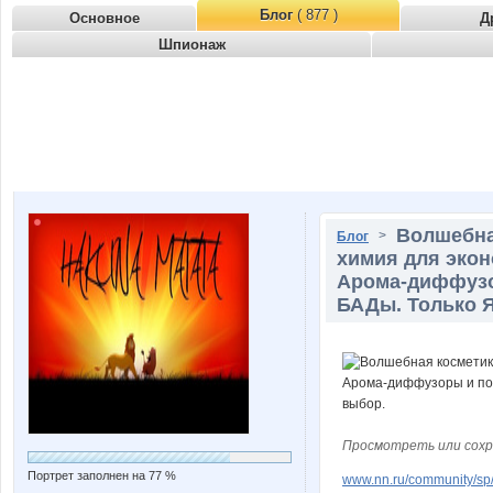
Блог
( 877 )
Основное
Д
Шпионаж
Волшебна
>
Блог
химия для экон
Арома-диффузор
БАДы. Только Я
Просмотреть или сохр
Портрет заполнен на 77 %
www.nn.ru/community/sp/