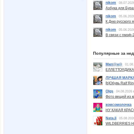
nikom
08.07.202
Азбука для Бура
nikom
05.06.202
К Дню русского 
nikom
05.06.202
В связи с пмэф-
Популярные за не
Мил@н@
01.08
ЕЛЛЕТТО!!!ДИК
ЛУЧШАЯ МАРК
[b]Обувь Ralf Ri
Olgs
04.08.2026 
Фото вещей из ки
комсомолочка
НУ КАКАЯ КРАСОТ
Nata.li
05.08.202
WILDBERRIES Н