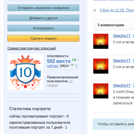
Отправить приватное сообщение
Сбор до 12.08. Про
Добавить в друзья
3 комментария
Игнорировать
OlgaSm77
Сделать подарок
Стоп в четв
Совместная покупка: взрослый
популярность:
+1 ↑
OlgaSm77
502 место
+75 ↑
рейтинг
18624
?
Стоп в четв
Привилегированный
пользователь
10
уровня
OlgaSm77
Стоп!!! Отк
в течении ч
записаться
Статистика портрета:
сейчас просматривают портрет - 0
зарегистрированные пользователи
Чтобы оставлять ко
посетившие портрет за 7 дней - 1