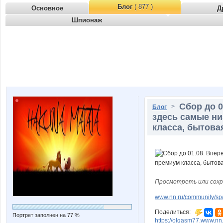
Блог
( 877 )
Основное
Д
Шпионаж
Сбор до 0
>
Блог
здесь самые н
класса, бытова
Просмотреть или сохр
www.nn.ru/community/sp/
Поделиться:
Портрет заполнен на 77 %
https://olgasm77.www.nn