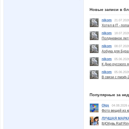
Новые записи в бл
nikom
21.07.202
Хотел в IT - поп
nikom
18.07.202
Полдневное лет
nikom
08.07.202
Азбука для Бура
nikom
05.06.202
К Дню русского 
nikom
05.06.202
В связи с пмэф-
Популярные за не
Olgs
04.08.2026 
Фото вещей из ки
ЛУЧШАЯ МАРК
[b]Обувь Ralf Ri