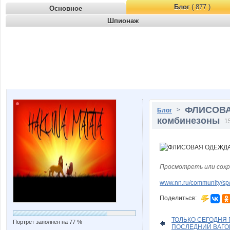
Блог
( 877 )
Основное
Шпионаж
ФЛИСОВАЯ
>
Блог
комбинезоны
1
Просмотреть или сохр
www.nn.ru/community/sp/
Поделиться:
ТОЛЬКО СЕГОДНЯ
Портрет заполнен на 77 %
ПОСЛЕДНИЙ ВАГОН