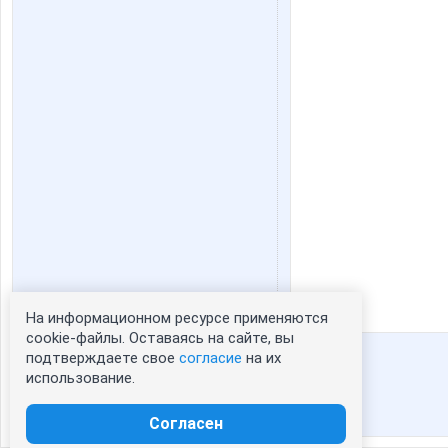
На информационном ресурсе применяются
Статистика портрета:
cookie-файлы. Оставаясь на сайте, вы
подтверждаете свое
согласие
на их
сейчас просматривают портрет - 0
использование.
зарегистрированные пользователи
посетившие портрет за 7 дней - 2
Согласен