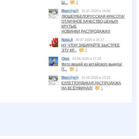
Ш...
2
Мил@н@
31.07.2026 в 16:00
ЛЮШЕ!!!!БЕЛОРУССКАЯ КРАСОТА!
ОТЛИЧНОЕ КАЧЕСТВО,ЦЕНЫ!!!
КРУТЫЕ
НОВИНКИ,РАСПРОДАЖА!!!
Nata.li
30.07.2026 в 20:17
НУ ЧТО!!! ЗАБИРАЙТЕ БЫСТРЕЕ
ЭТУ КР...
1
Olgs
04.08.2026 в 17:28
Фото вещей из китайского выкупа!
П...
3
Мил@н@
01.08.2026 в 13:22
ЕЛЛЕТТО!!!ДИКАЯ РАСПРОДАЖА
НА ВСЁ!!!ФИНАЛ!
1