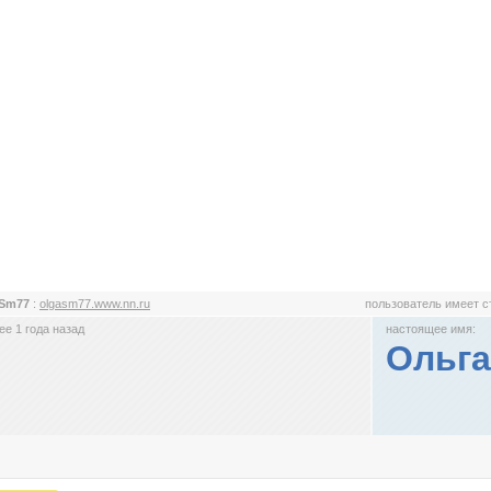
aSm77
:
olgasm77.www.nn.ru
пользователь имеет 
е 1 года назад
настоящее имя:
Ольга