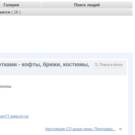
Галерея
Поиск людей
вится
( 16 )
ами - кофты, брюки, костюмы,
gasm77.www.nn.ru/
Настоящие СП-шные цены. Предзаказ...