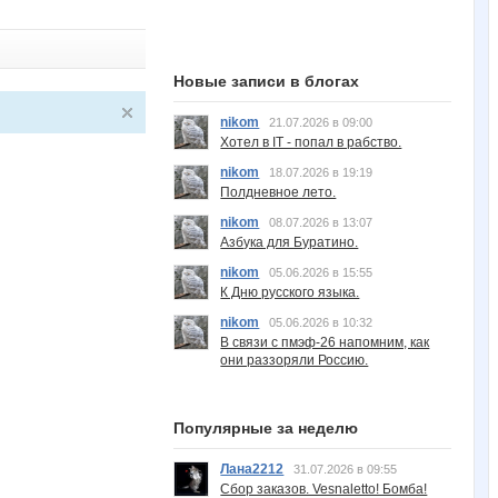
Новые записи в блогах
nikom
21.07.2026 в 09:00
Хотел в IT - попал в рабство.
nikom
18.07.2026 в 19:19
Полдневное лето.
nikom
08.07.2026 в 13:07
Азбука для Буратино.
nikom
05.06.2026 в 15:55
К Дню русского языка.
nikom
05.06.2026 в 10:32
В связи с пмэф-26 напомним, как
они раззоряли Россию.
Популярные за неделю
Лана2212
31.07.2026 в 09:55
Сбор заказов. Vesnaletto! Бомба!