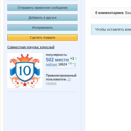
Отправить приватное сообщение
0 комментариев
. Ва
Добавить в друзья
Игнорировать
Чтобы оставлять ко
Сделать подарок
Совместная покупка: взрослый
популярность:
+1 ↑
502 место
+75 ↑
рейтинг
18624
?
Привилегированный
пользователь
10
уровня