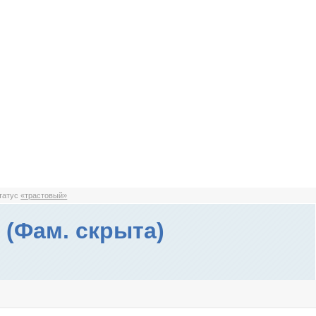
статус
«трастовый»
 (Фам. скрыта)